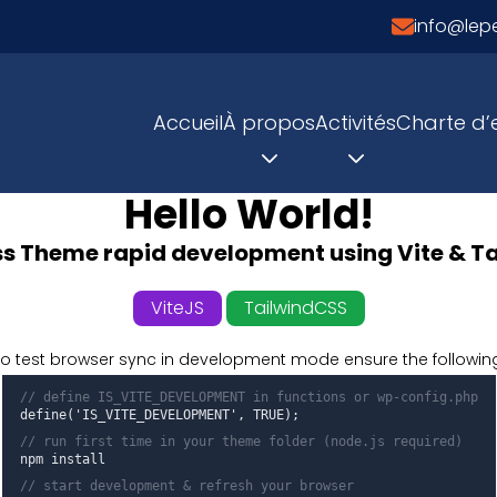
info@lep
Envoyer un 
Accueil
À propos
Activités
Charte d
Hello World!
s Theme rapid development using Vite & Ta
ViteJS
TailwindCSS
o test browser sync in development mode ensure the followin
// define IS_VITE_DEVELOPMENT in functions or wp-config.php
define('IS_VITE_DEVELOPMENT', TRUE);
// run first time in your
theme folder
(node.js required)
npm install
// start development & refresh your browser