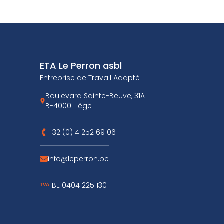
Pied de page
ETA Le Perron asbl
Entreprise de Travail Adapté
Boulevard Sainte-Beuve, 31A
Voir l'adresse
B-4000 Liège
sur Google Maps
+32 (0) 4 252 69 06
Téléphoner au
info@leperron.be
Envoyer un mal à
BE 0404 225 130