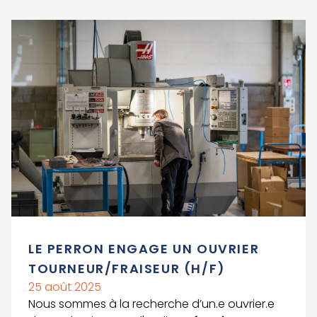
cette occasion, les ouvriers des ateliers
électricité, mécanique et conditionnement et
Voir le détail de l'article
des sites extérieurs se sont réunis,
accompagnés des équipes administratives et
encadrantes. Cet événement a été
l’opportunité de partager un barbecue
gourmand, de renforcer les liens et de clôturer
la saison de travail sur une note positive.
LE PERRON ENGAGE UN OUVRIER
TOURNEUR/FRAISEUR (H/F)
25 août 2025
Nous sommes à la recherche d’un.e ouvrier.e