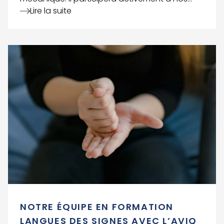
projets d’usinage, en réalisant le découpage
Lire la suite
et l’assemblage de pièces, ainsi que le travail
sur tour à commande numérique. Toute
l’équipe lui souhaite la bienvenue et beaucoup
Voir le détail de l'article
de succès dans cette nouvelle aventure à nos
côtés !
NOTRE ÉQUIPE EN FORMATION
LANGUES DES SIGNES AVEC L’AVIQ