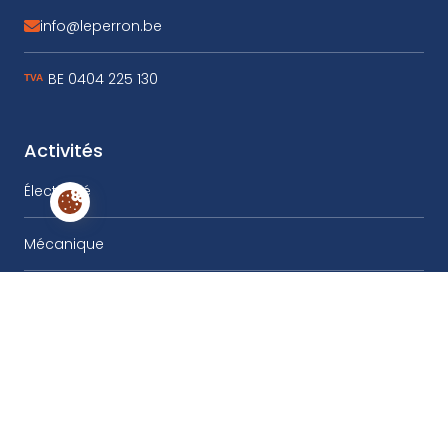
info@leperron.be
Envoyer un mal à
BE 0404 225 130
Activités
Électricité
Paramètres des cookies
Mécanique
Tampographie
Emballage – Conditionnement
Présentoirs – Displays