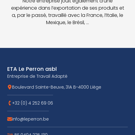
Notre entreprise jouit également d’une
expérience dans l’exportation de ses produits et
a, par le passé, travaillé avec la France, l’Italie, le
Mexique, le Brésil, …
Pied de page
ETA Le Perron asbl
Entreprise de Travail Adapté
Boulevard Sainte-Beuve, 31A B-4000 Liège
Voir l'adresse
sur Google Ma
+32 (0) 4 252 69 06
Téléphoner au
info@leperron.be
Envoyer un mal à
BE 0404 225 130