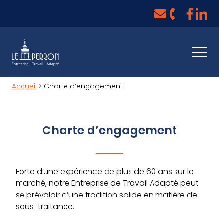
Aller au contenu
Voir la 
Voir le
Envoyer un mail 
info@leperron.b
Téléphoner a
+32 (0) 4 252
Ouvri
Accueil
>
Charte d’engagement
Charte d’engagement
Forte d’une expérience de plus de 60 ans sur le
marché, notre Entreprise de Travail Adapté peut
se prévaloir d’une tradition solide en matière de
sous-traitance.